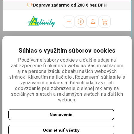
Doprava zadarmo od 200 € bez DPH
Úvodná stránka
»
Zdravotnícke potreby
»
Respirátory
Respirátory
Súhlas s využitím súborov cookies
Používame súbory cookies a ďalšie údaje na
Veľké skladové zásoby a najnižšie ceny
zabezpečenie funkčnosti webu as Vaším súhlasom
aj na personalizáciu obsahu našich webových
Máme skladom viac ako 50.000 ks respirátorov KN95 a
stránok. Kliknutím na tlačidlo „Rozumiem“ súhlasíte s
FFP2 k doručenie k Vám do 24 hodín. Ponúkame najnižšie
využívaním cookies a ďalších údajov vr. ich
ceny pri veľkoodberu. Našli ste lacnejšie, alebo máte
odovzdanie pre zobrazenie cielenej reklamy na
záujem o pravidelný odber? Kontaktujte nás.
sociálnych sieťach a reklamných sieťach na ďalších
weboch.
Atesty a certifikáty FFP2
Naše respirátory KN95 majú atest podľa EN149:2001 -
Nastavenie
FFP2 (NR). Premium respirátory FFP2 majú certifikát
EN149:2001 + A1:2009. Bakteriálna filtrácie> 95%
Odmietnuť všetky