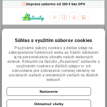
Doprava zadarmo od 200 € bez DPH
Úvodná stránka
»
Ostatné
»
Fotosteny
»
Fotostena Pop-
Up
Súhlas s využitím súborov cookies
Fotostena Pop-Up
Používame súbory cookies a ďalšie údaje na
zabezpečenie funkčnosti webu as Vaším súhlasom
Zoradiť podľa:
Nejlevnější
Nejdražší
Nejprodávanější
aj na personalizáciu obsahu našich webových
stránok. Kliknutím na tlačidlo „Rozumiem“ súhlasíte s
využívaním cookies a ďalších údajov vr. ich
odovzdanie pre zobrazenie cielenej reklamy na
Fotostěna Pop Up oblá
sociálnych sieťach a reklamných sieťach na ďalších
weboch.
Nastavenie
Odmietnuť všetky