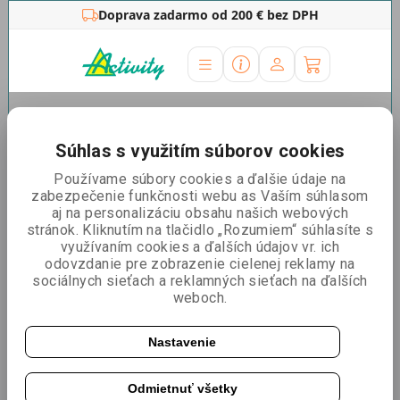
Doprava zadarmo od 200 € bez DPH
Úvodná stránka
»
MEGA výpredaj
MEGA výpredaj - vyradené, použité a
Súhlas s využitím súborov cookies
vrátené produkty
Používame súbory cookies a ďalšie údaje na
zabezpečenie funkčnosti webu as Vaším súhlasom
aj na personalizáciu obsahu našich webových
Zoradiť podľa:
Nejlevnější
Nejdražší
Nejprodávanější
stránok. Kliknutím na tlačidlo „Rozumiem“ súhlasíte s
využívaním cookies a ďalších údajov vr. ich
odovzdanie pre zobrazenie cielenej reklamy na
Použité šanóny a zakladače - bazár
sociálnych sieťach a reklamných sieťach na ďalších
weboch.
Nastavenie
Odmietnuť všetky