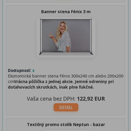
Banner stena Fénix 3 m
Dostupnosť:
s
Ekonomická banner stena Fénix 300x240 cm alebo 200x200
cm
Vrácna pôžička z jednej akcie. Jemné odreniny pri
doťahovacích skrutkách, inak plne fukčné.
Vaša cena bez DPH:
122,92 EUR
DETAIL
Textilný promo stolík Neptun - bazar