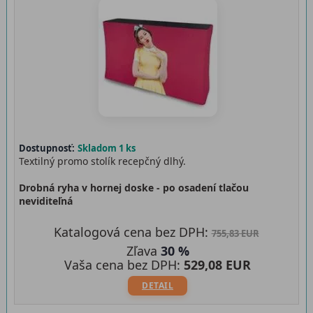
Dostupnosť:
Skladom 1 ks
Textilný promo stolík recepčný dlhý.
Drobná ryha v hornej doske - po osadení tlačou
neviditeľná
Katalogová cena bez DPH:
755,83 EUR
Zľava
30 %
Vaša cena bez DPH:
529,08 EUR
DETAIL